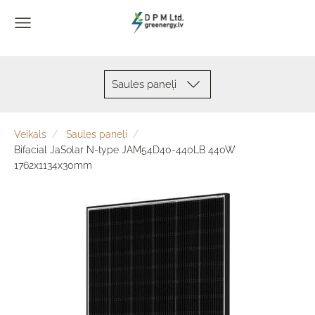
Saules paneļi
Veikals
Saules paneļi
Bifacial JaSolar N-type JAM54D40-440LB 440W
1762x1134x30mm