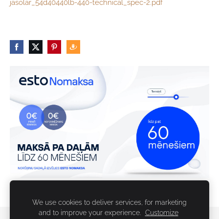
jasolar_54d40440lb-440-technical_spec-2.pdf
We use cookies to deliver services, for marketing
and to improve your experience.
Customize