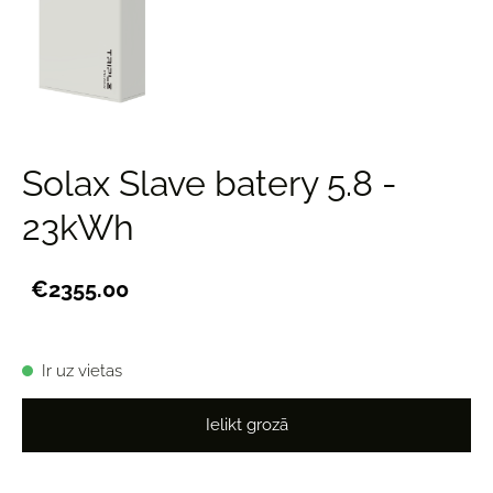
Solax Slave batery 5.8 -
23kWh
€2355.00
Ir uz vietas
Ielikt grozā