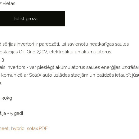
uz vietas
Ielikt grozā
 sērijas invertori ir paredzēti, lai savienotu neatkarīgas saules
ostacijas Off-Grid 230V, elektrotīklu un akumulatorus.
 3
ais invertors - var pieslēgt akumulatorus saules enerģijas uzkrāšan
ki komunicē ar SolaX auto uzlādes stacijām un palīdzēs ietaupīt jūs
.
 -30kg
ija - 5 gadi
heet_hybrid_solax.PDF