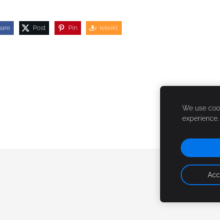
hare
Post
Pin
Ieteikt
We use cook
experience
Acc