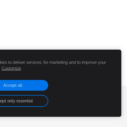
ies to deliver services, for marketing and to improve your
.
Customize
Accept all
ept only essential