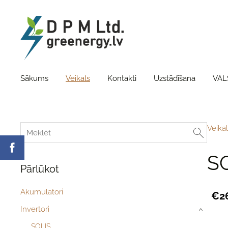
Sākums
Veikals
Kontakti
Uzstādīšana
VAL
Veikal
SO
Pārlūkot
Akumulatori
€2
Invertori
›
SOLIS