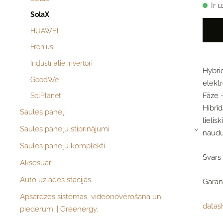
Ir 
SolaX
HUAWEI
Fronius
Industriālie invertori
Hybrid
GoodWe
elektr
Fāze -
SolPlanet
Hibrīd
Saules paneļi
lielis
Saules paneļu stiprinājumi
›
naudu
Saules paneļu komplekti
Svars
Aksesuāri
Auto uzlādes stacijas
Garant
Apsardzes sistēmas, videonovērošana un
datas
piederumi | Greenergy.