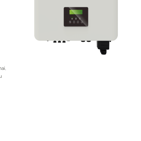
ai,
u