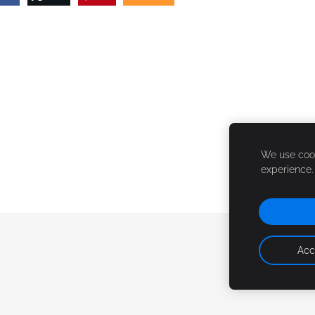
We use cook
experience
Acc