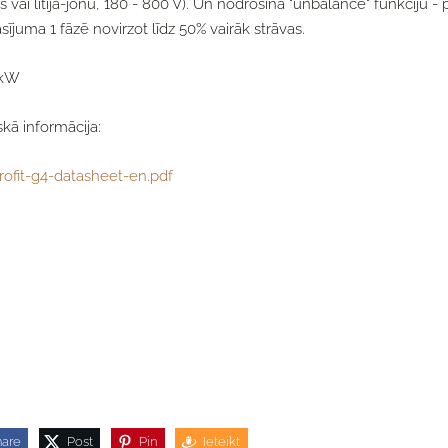
 vai litija-jonu, 180 - 800 V). Un nodrošina "unbalance" funkciju - 
sījuma 1 fāzē novirzot līdz 50% vairāk strāvas.
 kW
kā informācija:
rofit-g4-datasheet-en.pdf
hare
Post
Pin
Ieteikt