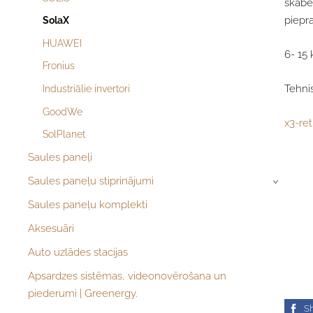
skābes
piepra
SolaX
HUAWEI
6- 15
Fronius
Tehnis
Industriālie invertori
GoodWe
x3-ret
SolPlanet
Saules paneļi
Saules paneļu stiprinājumi
›
Saules paneļu komplekti
Aksesuāri
Auto uzlādes stacijas
Apsardzes sistēmas, videonovērošana un
piederumi | Greenergy.
S